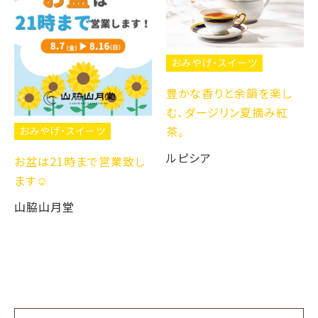
おみやげ・スイーツ
豊かな香りと余韻を楽し
む、ダージリン夏摘み紅
茶。
おみやげ・スイーツ
ルピシア
お盆は21時まで営業致し
ます☺️
山脇山月堂