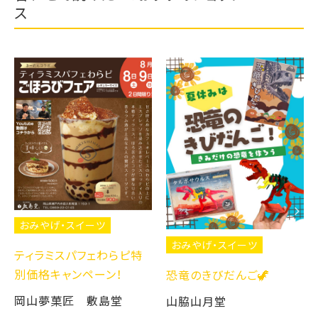
ス
おみやげ・スイーツ
おみやげ・スイーツ
ティラミスパフェわらピ特
別価格キャンペーン！
恐竜のきびだんご🦖
岡山夢菓匠 敷島堂
山脇山月堂