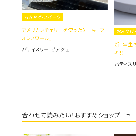
ーを使ったケーキ「フ
おみやげ・スイーツ
新1年生の為にご用意！！ランドセルケ
ジェ
キ！！
パティスリー ピアジェ
合わせて読みたい！おすすめショップニュ