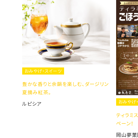
スイーツ
と余韻を楽しむ、ダージリン
。
おみやげ・スイーツ
ティラミスパフェわらピ特別価
ペーン！
岡山夢菓匠 敷島堂