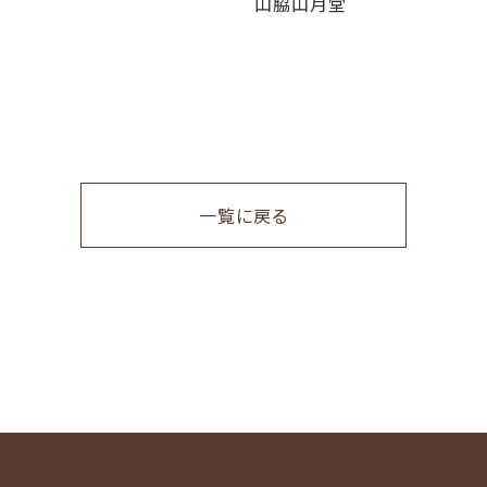
山脇山月堂
山脇山
一覧に戻る