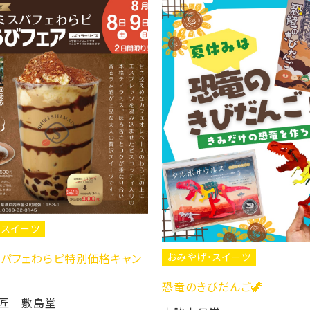
格キャン
おみやげ・スイーツ
おみやげ
恐竜のきびだんご🦖
きんとん大