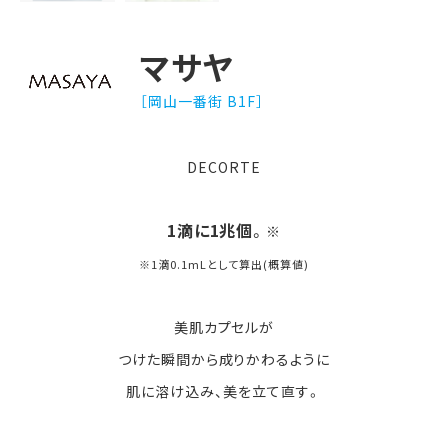
マサヤ
［岡山一番街 B1F］
DECORTE
1滴に1兆個
。
※
※1滴0.1mLとして算出(概算値)
美肌カプセルが
つけた瞬間から成りかわるように
肌に溶け込み、美を立て直す。