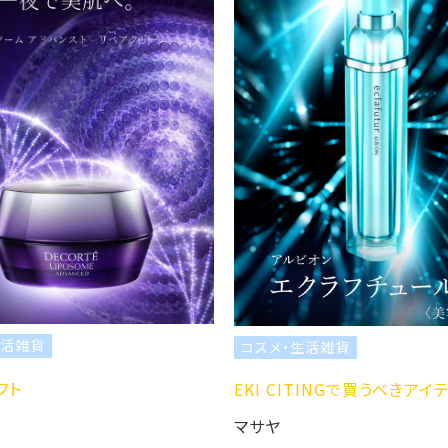
コスメ・生活雑貨
コス
EKI CITINGで買うべきアイテム！
EKI
マサヤ
マサ