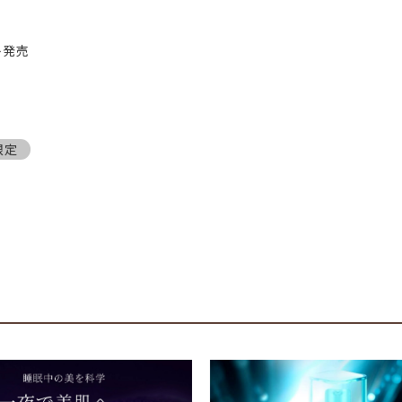
ト発売
限定