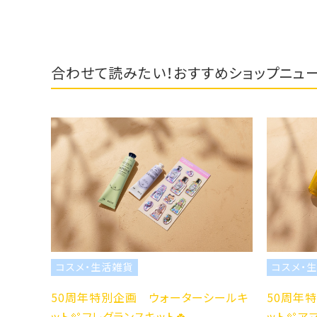
合わせて読みたい！おすすめショップニュ
コスメ・生活雑貨
コスメ・生活雑貨
0周年特別企画 ウォーターシールキ
50周年特別企画 ウ
ト🫧フレグランスキット🍀
ット🫧アマンドスブリー