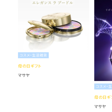
生活雑貨
フト
コスメ・生活雑貨
母の日ギフト
マサヤ