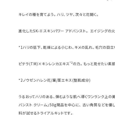
キレイの種を育てよう。ハリ、ツヤ、次々と花開く。
進化したSK-II スキンパワー アドバンスト。 エイジングの
*1ハリの低下、乾燥による小じわ、キメの乱れ、毛穴の目
*2
ピテラ(TM)×キンレンカエキス
の力。もっと見せたい素
*2ノウゼンハレン花/葉/茎エキス(整肌成分)
うるおってハリのある、弾むような肌へ導くワンランク上の美
バンスト クリーム」50g現品を中心に、 古い角質などを優
料が試せるトライアルキットです。