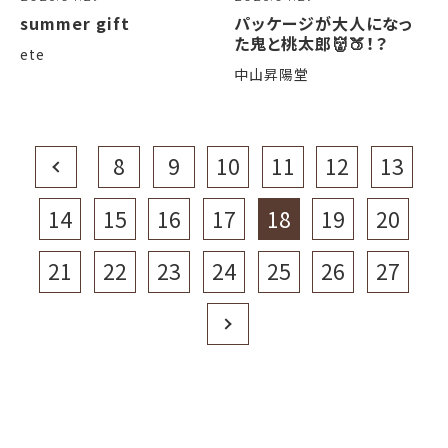
summer gift
パッケージが大人になっ
た鬼と桃太郎👹🍑！？
ete
中山昇陽堂
Prev
8
9
10
11
12
13
14
15
16
17
18
19
20
21
22
23
24
25
26
27
Next