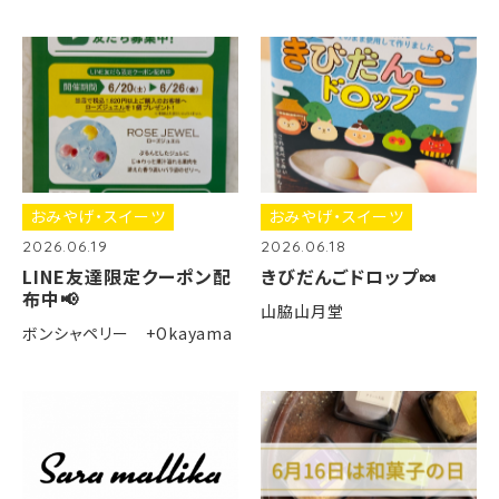
おみやげ・スイーツ
おみやげ・スイーツ
2026.06.19
2026.06.18
LINE友達限定クーポン配
きびだんごドロップ🍬
布中📢
山脇山月堂
ボンシャペリー +Okayama