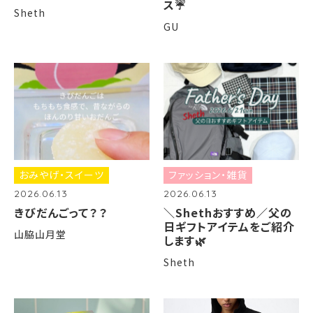
ス☔️
Sheth
GU
おみやげ・スイーツ
ファッション・雑貨
2026.06.13
2026.06.13
きびだんごって？？
＼Shethおすすめ／父の
日ギフトアイテムをご紹介
山脇山月堂
します🌿
Sheth