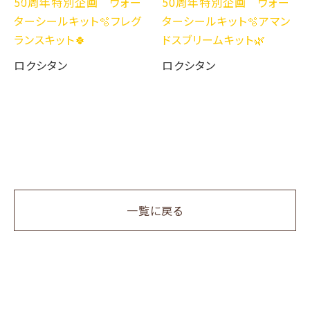
50周年特別企画 ウォー
50周年特別企画 ウォー
ターシールキット🫧フレグ
ターシールキット🫧アマン
ランスキット🍀
ドスブリームキット🌿
ロクシタン
ロクシタン
一覧に戻る