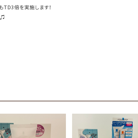
もTD3倍を実施します！
い♫