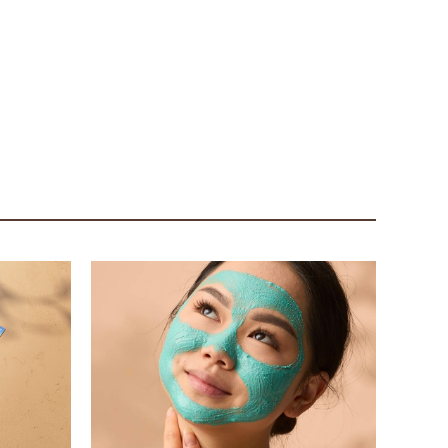
TD5倍
shop in