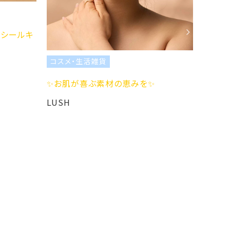
コスメ・
シールキ
サンリオ
LUSH
コスメ・生活雑貨
✨お肌が喜ぶ素材の恵みを✨
LUSH