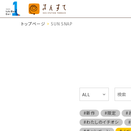
トップページ
SUN SNAP
ALL
#新作
#限定
#
#わたしのイチオシ
#キャンペーン
#ノベ