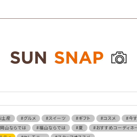
お土産
#グルメ
#スイーツ
#ギフト
#コスメ
#今
#岡山ならでは
#福山ならでは
#夏
#おすすめコーディネ
ルティ
#セレモニー
#スタッフオススメ