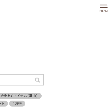
MENU
検索
すぐ使えるアイテム（福山）
ート
#お得