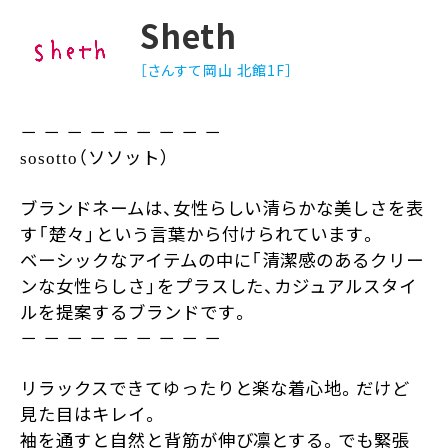
Sheth
［さんすて岡山 北館1F］
－
－
－
－
－
－
－
－
－
（ソソット）
sosotto
ブランドネームは、女性らしい清らかな美しさを表
す「楚々」という言葉から付けられています。
ベーシックなアイテムの中に「清潔感のあるクリー
ンな女性らしさ」をプラスした、カジュアルスタイ
ルを提案するブランドです。
－
－
－
－
－
－
－
－
－
リラックスできてゆったりと楽な着心地。だけど
見た目はキレイ。
袖を通すと自然と背筋が伸び凛とする。でも緊張