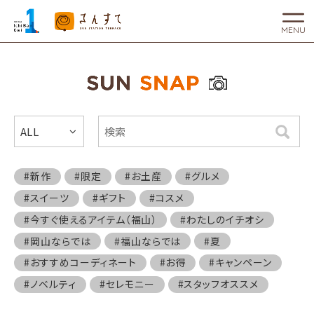
MENU
ALL
検索
#新作
#限定
#お土産
#グルメ
#スイーツ
#ギフト
#コスメ
#今すぐ使えるアイテム（福山）
#わたしのイチオシ
#岡山ならでは
#福山ならでは
#夏
#おすすめコーディネート
#お得
#キャンペーン
#ノベルティ
#セレモニー
#スタッフオススメ