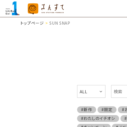
トップページ
SUN SNAP
ALL
#新作
#限定
#
#わたしのイチオシ
#キャンペーン
#ノベ