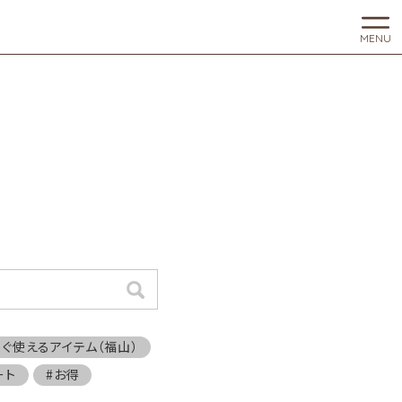
MENU
検索
すぐ使えるアイテム（福山）
ート
#お得