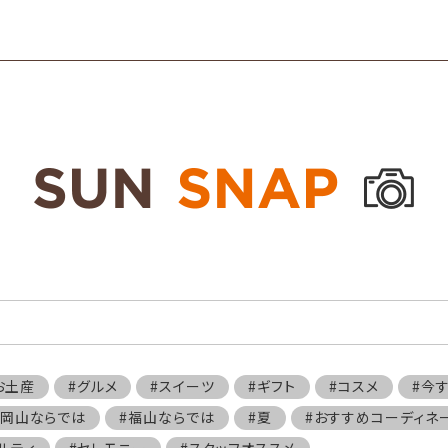
お土産
#グルメ
#スイーツ
#ギフト
#コスメ
#今
#岡山ならでは
#福山ならでは
#夏
#おすすめコーディネ
ルティ
#セレモニー
#スタッフオススメ