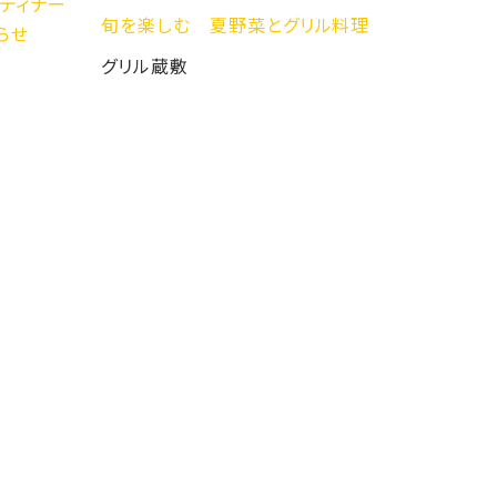
ィナー
旬を楽しむ 夏野菜とグリル料理
グリル蔵敷
レストラン
【5/22(
フードメニ
からふね屋