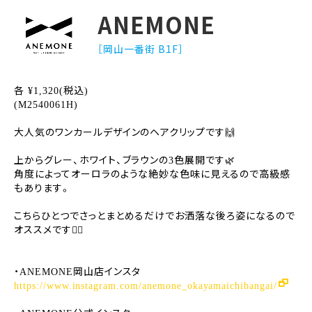
ANEMONE
［岡山一番街 B1F］
各
税込
¥1,320(
)
(M2540061H)
大人気のワンカールデザインのヘアクリップです
🙌
上からグレー、ホワイト、ブラウンの
色展開です
🌿
3
角度によってオーロラのような絶妙な色味に見えるので高級感
もあります。
こちらひとつでさっとまとめるだけでお洒落な後ろ姿になるので
オススメです
🙆‍♀️
・
岡山店インスタ
ANEMONE
https://www.instagram.com/anemone_okayamaichibangai/