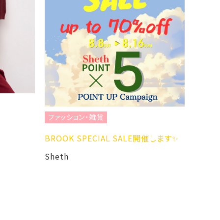
ファッ
【RA
むための
Coll
ファッション・雑貨
RAND
BROOK SPECIAL SALE開催します✨
Sheth