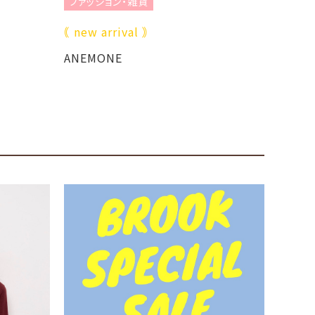
ファッション・雑貨
ファッ
｟ new arrival ｠
｟ フラ
ANEMONE
ANEM