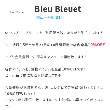
Bleu Bleuet
［岡山一番街 B1F］
いつもブルーブルーエをご利用頂き誠にありがとうございます！
＼
＼
6
月18
日～
10
%OFF
6月
27
日の
10日間限定で店内全品
／
／
アプリ会員登録でお得なキャンペーン開始致します！！
新作アイテムも、夏物アイテムも全品10%OFFです！
セール品は更にお値下げ致します🌟
会員登録がお済みでない方は、レジにてご登録頂ければすぐに
10%OFF致します！
スタッフがお手伝い致しますので、お気軽にお声掛けくださいま
せ。