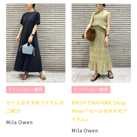
ファッション・雑
雑貨
ファッション・雑貨
MASH OKAYAM
めアイテムの
MASH OKAYAMA Shop
News「★8/9(金
News「セールおすすめア
Open!★ 7/2
イテム」
移転に伴う一時
Mila Owen
知らせ」