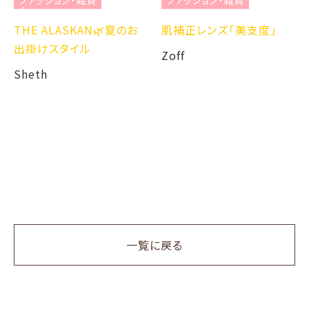
ョン・雑貨
ファッション・雑貨
LASKAN🌿夏のお
肌補正レンズ「美支度」
タイル
Zoff
ファッション
新作ローフ
GU
一覧に戻る