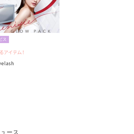
ビス
るアイテム！
yelash
ニュース