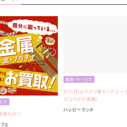
美容・サービス
8/3(月)よりプリ機センチユーと
のコラボが実施！
ビス
ハッピーランド
強化中！！
フェ