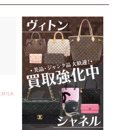
M!LK
美容・サ
『映画ち
公開記念