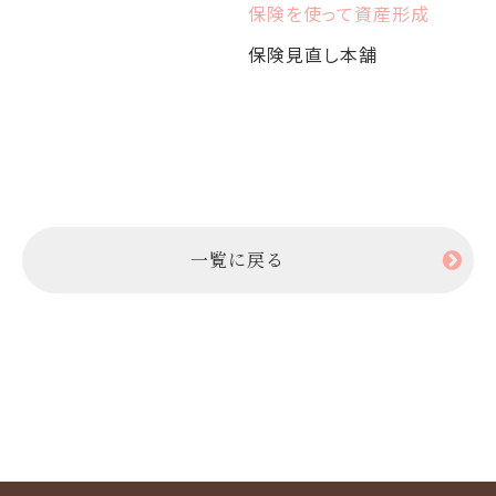
保険を使って資産形成
ル
保険見直し本舗
取
ジ
一覧に戻る