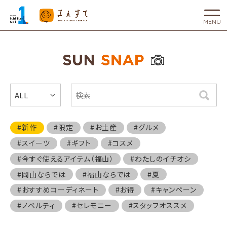
MENU
ALL
検索
#新作
#限定
#お土産
#グルメ
#スイーツ
#ギフト
#コスメ
#今すぐ使えるアイテム（福山）
#わたしのイチオシ
#岡山ならでは
#福山ならでは
#夏
#おすすめコーディネート
#お得
#キャンペーン
#ノベルティ
#セレモニー
#スタッフオススメ