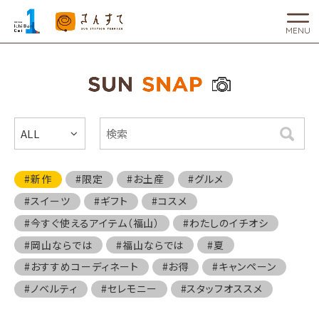
MENU
ALL
検索
#新作
#限定
#お土産
#グルメ
#スイーツ
#ギフト
#コスメ
#今すぐ使えるアイテム（福山）
#わたしのイチオシ
#岡山ならでは
#福山ならでは
#夏
#おすすめコーディネート
#お得
#キャンペーン
#ノベルティ
#セレモニー
#スタッフオススメ