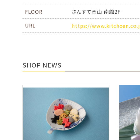
FLOOR
さんすて岡山 南館2F
URL
https://www.kitchoan.co.
SHOP NEWS