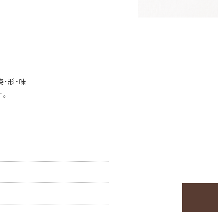
姿・形・味
す。