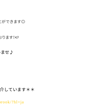
とができます◎
おります！🍉
いませ♪
介しています＊＊
brook/?hl=ja