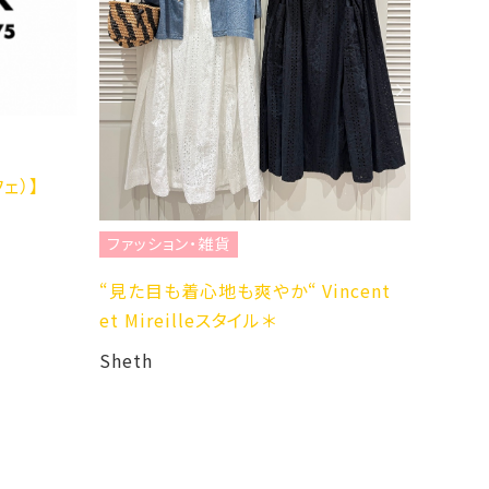
ファッション・雑貨
貨
涼しげな透かし刺繍シャツで “キレ
爽やか“ Vincent
め大人コーデ”
スタイル＊
Sheth