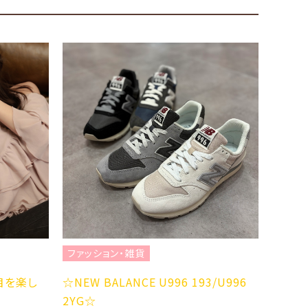
・雑貨
ファッション・雑貨
NCE U996 193/U996
肌補正レンズ「美支度」
Zoff