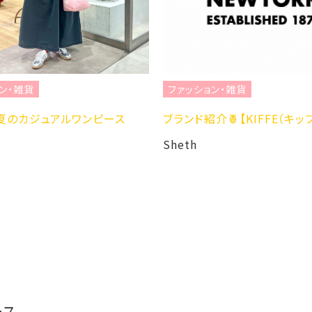
ファッション・雑貨
ブランド紹介🍍【KIFFE（キッフェ）】
Sheth
ファッション・雑
“見た目も着心地も
et Mireille
Sheth
ース