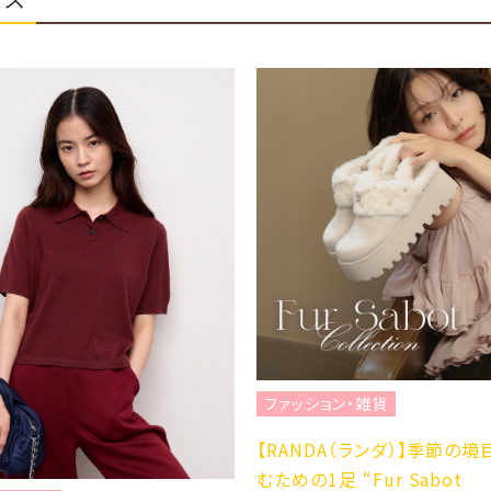
ファッション・雑貨
ファッション
【RANDA（ランダ）】季節の境目を楽し
☆NEW BALA
むための1足 “Fur Sabot
2YG☆