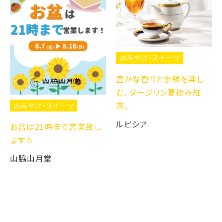
おみやげ・スイーツ
豊かな香りと余韻を楽し
む、ダージリン夏摘み紅
茶。
おみやげ・スイーツ
ルピシア
お盆は21時まで営業致し
ます☺️
山脇山月堂