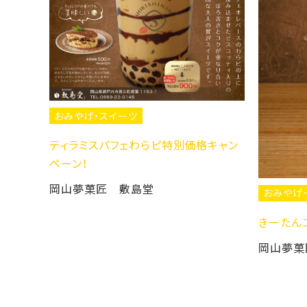
みやげ・スイーツ
ィラミスパフェわらピ特別価格キャン
ン！
山夢菓匠 敷島堂
おみやげ・スイーツ
きーたんコラボティラミ
岡山夢菓匠 敷島堂