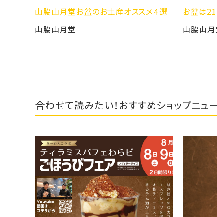
お盆のお土産オススメ４選
お盆は21時まで営業致します☺
堂
山脇山月堂
合わせて読みたい！おすすめショップニュ