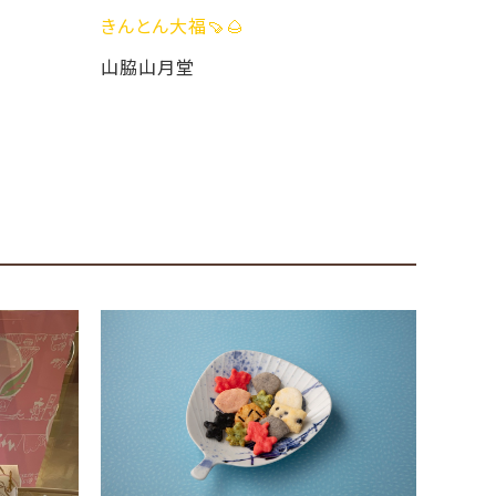
福🍠🌰
暑い日は冷やしみたらし大福
月堂
山脇山月堂