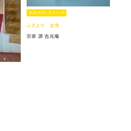
おみやげ・スイーツ
ふきよせ 金魚
宗家 源 吉兆庵
おみやげ・スイーツ
恵のしずくシリーズのご
ボンシャペリー +Ok