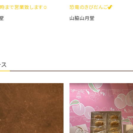
️
恐竜のきびだんご🦖
きんとん大
山脇山月堂
山脇山
ース