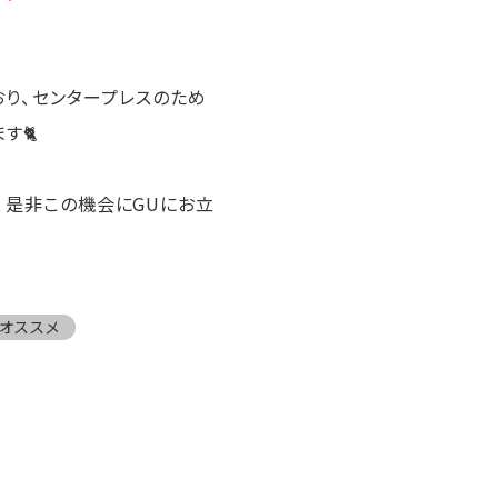
おり、センタープレスのため
す🐈
、是非この機会にGUにお立
フオススメ