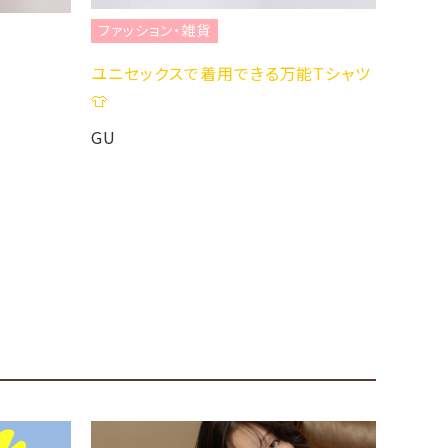
ファッション・雑貨
ファッ
ユニセックスで着用できる万能Tシャツ
大人気
👕
GU
GU