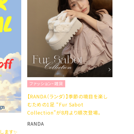
ファッション・雑貨
ファッ
【RANDA（ランダ）】季節の境目を楽し
☆NEW 
むための1足 “Fur Sabot
2YG☆
Collection”が8月より順次登場。
ABC-M
RANDA
開催します✨