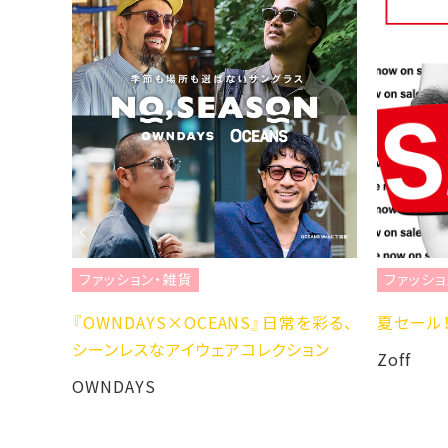
ファッション・雑貨
ファッショ
H LS
『OWNDAYS×OCEANS』日常を彩る、
夏セール！
シーンレスなアイウェアコレクション
Zoff
OWNDAYS