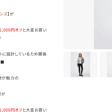
ンズ
】が
1,000円オフ
と大変お買い
♪
トに設計しているため脚長
‍⬛
材が魅力の
】が
1,000円オフ
と大変お買い