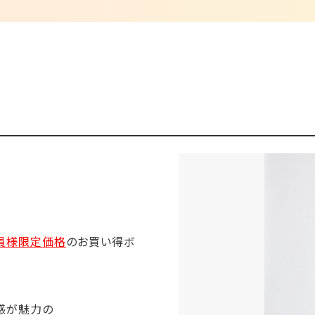
員様限定価格
のお買い得ボ
!
ト感が魅力の