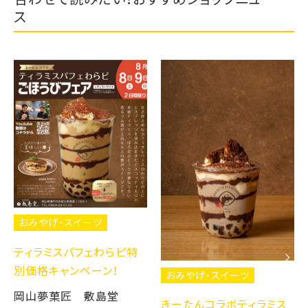
ス
おみやげ・スイーツ
ティラミスパフェわらピ特
お
別価格キャンペーン！
おみやげ・スイーツ
白
岡山夢菓匠 敷島堂
た‼
きーたんコラボティラミス