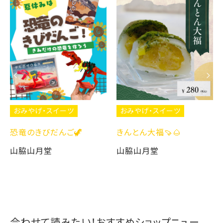
やげ・スイーツ
おみやげ・スイーツ
おみや
のきびだんご🦖
きんとん大福🍠🌰
暑い日
大福☀️
山月堂
山脇山月堂
山脇山
合わせて読みたい！おすすめショップニュー