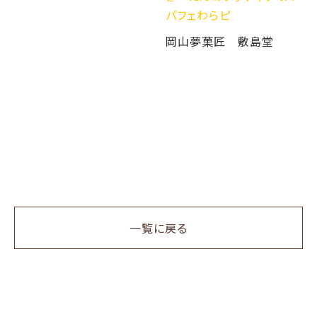
パフェわらピ
ボ
+O
岡山夢菓匠 敷島堂
一覧に戻る