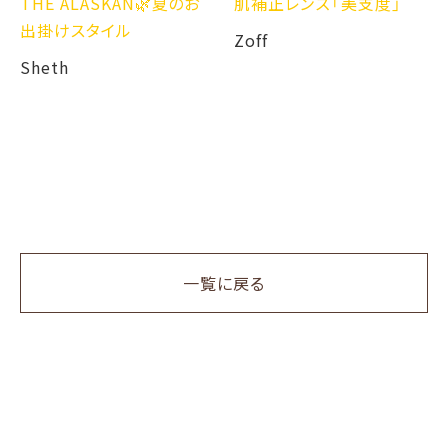
THE ALASKAN🌿夏のお
肌補正レンズ「美支度」
出掛けスタイル
Zoff
Sheth
一覧に戻る