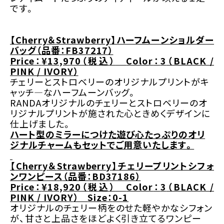
です。
【
Cherry
＆
Strawberry
】ハーフムーンショルダー
バッグ
（品番：
FB37217
）
Price
：
¥
1
3,970
（
税込
）
Color
：
3
（
BLACK /
PINK / IVORY
）
チェリーとストロベリーのオリジナルプリントがキ
ャッチ―なハーフムーンバッグ
。
RANDA
オリジナルのチェリーとストロベリーのオ
リジナルプリントが施された心ときめくデザイン
に
仕上げました。
ハート型のミラーにつけた遊び心たっぷりのオリ
ジナルチャーム
もセットでご用意いたします。
【
Cherry
＆
Strawberry
】チェリープリントシフォ
ンワンピース
（品番：
BD37186
）
Price
：
¥
1
8,920
（
税込
）
Color
：
3
（
BLACK /
PINK / IVORY
）
Size
：
0-1
オリジナルのチェリー柄をのせた軽やかなシフォン
が、甘さと上品さをほどよく引き立てるワンピー