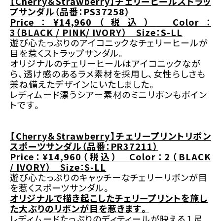
【
Cherry
＆
Strawberry
】チェリーヒールストラッ
プサンダル
（品番：
PS37258
）
Price
：
¥
1
4,960
（
税込
）
Color
：
3
（
BLACK
/
PINK
/ IVORY
）
Size
：
S-LL
遊び心たっぷりのアイコニックなチェリーヒールが
目を惹くストラップサンダル
。
オリジナルのチェリーヒールはアイコニックなが
ら、透け感のあるラメ素材を採用し、女性らしさも
兼ね備えたデザイン
にいたしました。
レディムード漂うシアー素材のミニリボンもポイン
トです。
【
Cherry
＆
Strawberry
】チェリープリントリボン
スポーツサンダル
（品番：
PR37211
）
Price
：
¥
1
4,960
（
税込
）
Color
：
2
（
BLACK
/
IVORY
）
Size
：
S-LL
遊び心たっぷり
の
キャッチー
なチェリーリボンが目
を惹くスポーツサンダル
。
オリジナルで描き起こしたチェリープリントを施し
た大ぶりのリボン
が目を惹きます。
レディムードたっぷりのディティールが映える１足