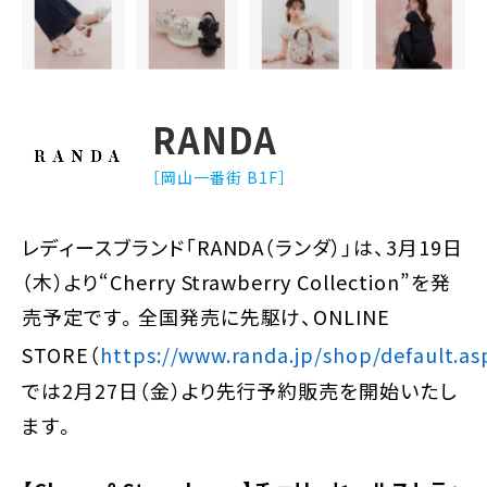
RANDA
［岡山一番街 B1F］
レディースブランド「
RANDA
（ランダ）」
は、
3
月
19
日
（木）より
“
Cherry Strawberry C
ollection”
を発
売
予定です
。全国発売に先駆け、
ONLINE
STORE
（
https://www.randa.jp/shop/default.as
では
2
月
27日（金）より先行予約販売を開始いたし
ます。