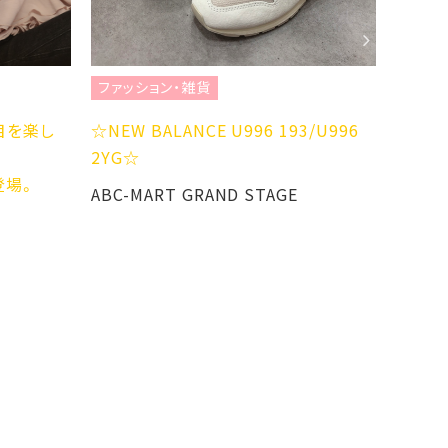
ファッション・雑貨
ファッション
楽し
☆NEW BALANCE U996 193/U996
THE ALA
2YG☆
ル
ABC-MART GRAND STAGE
Sheth