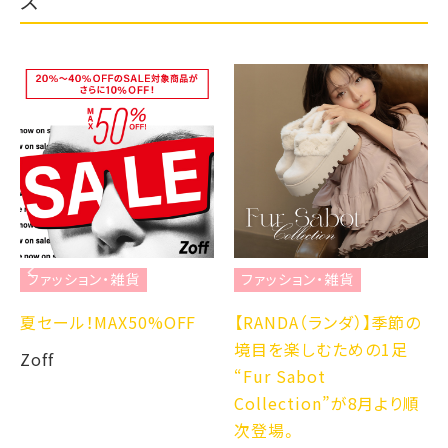
ス
ファッション・雑貨
ファッション・雑貨
夏セール！MAX50%OFF
【RANDA（ランダ）】季節の
境目を楽しむための1足
Zoff
“Fur Sabot
Collection”が8月より順
次登場。