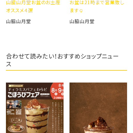
山脇山月堂お盆のお土産
お盆は21時まで営業致し
オススメ４選
ます☺️
山脇山月堂
山脇山月堂
合わせて読みたい！おすすめショップニュー
ス