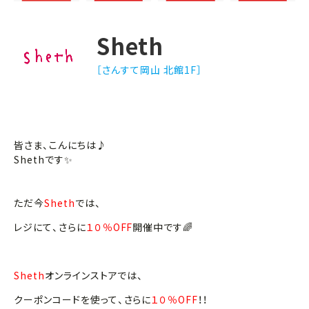
Sheth
［さんすて岡山 北館1F］
皆さま、こんにちは♪
Shethです✨
ただ今
Sheth
では、
レジにて、さらに
１０％OFF
開催中です🌈
Sheth
オンラインストアでは、
クーポンコードを使って、さらに
１０％OFF
！！