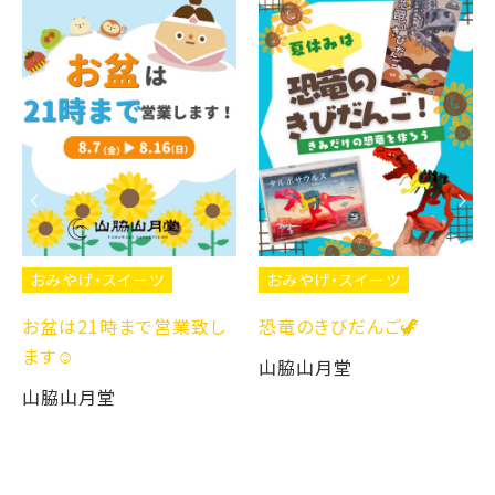
おみやげ・スイーツ
おみやげ・スイーツ
お盆は21時まで営業致し
恐竜のきびだんご🦖
ます☺️
山脇山月堂
山脇山月堂