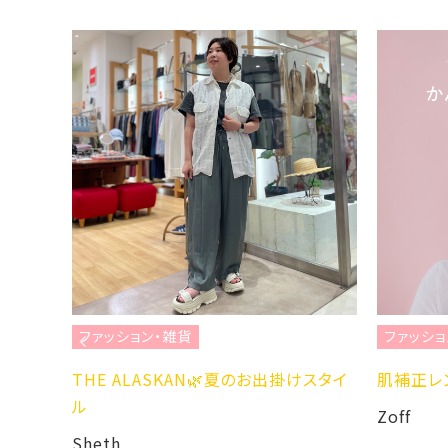
ファッション・雑貨
ファッショ
U996
THE ALASKAN🌿夏のお出掛けスタイ
肌補正レ
ル
Zoff
Sheth