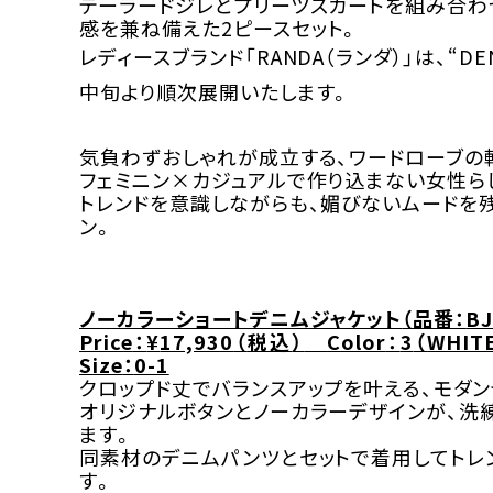
テーラードジレとプリーツスカートを組み合わ
感を兼ね備えた
2
ピースセット。
レディースブランド「RANDA
（ランダ）」
は、
“
DEN
中旬
より
順次
展開いたします。
気負わずおしゃれが成立する、ワードローブの
フェミニン×カジュアルで作り込まない女性ら
トレンドを意識しながらも、媚びないムードを
ン。
ノーカラーショートデニムジャケット
（品番：
BJ
Price
：
¥
17,930
（
税込
）
Color
：
3
（
WHIT
Size
：
0-1
クロップド丈でバランスアップを叶える、モダン
オリジナルボタンとノーカラーデザインが、洗
ます。
同素材のデニムパンツとセットで着用してトレ
す。