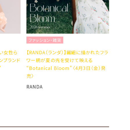
ファッション・雑貨
ファッ
しい女性ら
【RANDA（ランダ）】繊細に描かれたフラ
【RAN
ンブランド
ワー柄が夏の光を受けて映える
ーショ
"
“Botanical Bloom”〈4月3日（金）発
ディテ
売〉
登場！
RANDA
RAND