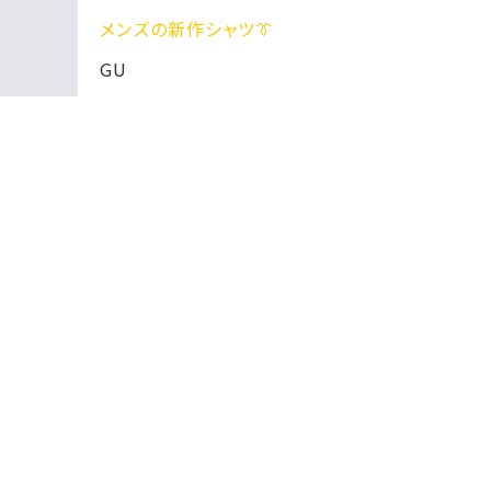
メンズの新作シャツ👔
新作ブ
GU
GU