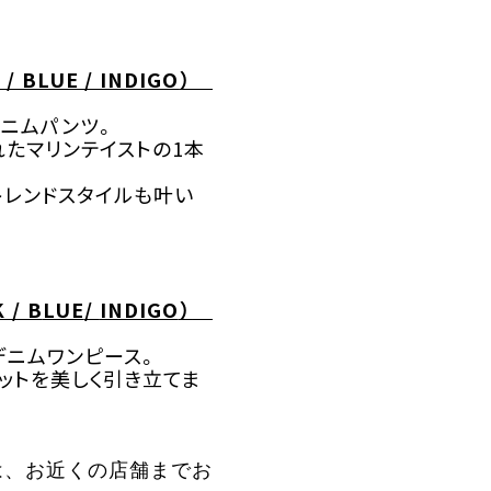
 / BLUE / INDIGO
）
デニムパンツ。
れたマリンテイストの
1
本
トレンドスタイルも叶い
 / B
LUE
/
INDIGO
）
デニムワンピース。
ットを美しく引き立てま
は、お近くの店舗までお