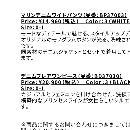
マリンデニムワイドパンツ
（品番：
B
P37003
）
Price
：
¥
1
4,960
（
税込
）
Color
：
3
（
WHITE
Size
：
0-1
モードなディテールで魅せる、スタイルアップ
オリジナルのモノグラムボタンが光る、洗練さ
です。
同素材のデニムジャケットとセットで着用して
ます。
デニムフレアワンピース
（品番：
BD3
7030
）
Price
：
¥
20,900
（
税込
）
Color
：
3
（
BLACK
Size
：
0-1
カジュアルとフェミニンを掛け合わせた、洗練
構築的なプリンセスラインが女性らしいシルエ
す。
※商品に関するお問い合わせにつきまして