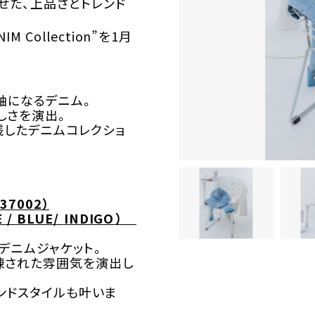
せた、上品さとトレンド
IM Collection
”
を
1
月
軸になるデニム。
しさを演出。
残したデニムコレクショ
37002
）
E
/ B
LUE
/
INDIGO
）
デニムジャケット。
練された雰囲気を演出し
ンドスタイルも叶いま