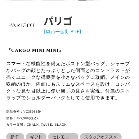
パリゴ
［岡山一番街 B1F］
『CARGO MINI MINI』
スマートな機能性を備えたボストン型バッグ。シャープ
なバッグの顔とたっぷりとした側面とのコントラストが
描くユニークな構築美を小さなバッグに凝縮。メインの
収納のほか、両面にもスリムなスペースを設け、コンパ
クトな見た目以上に使い勝手の良さを実現。付属のスト
ラップでショルダーバッグとしても使用できます。
商品番号：VC3508359
価格：¥53,900(税込)
カラー展開：CHALK, TAUPE, BLACK
新作
ギフト
セレモニー
スタッフオススメ