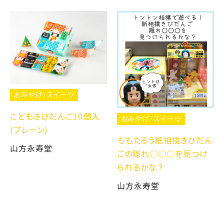
おみやげ・スイーツ
こどもきびだんご10個入
おみやげ・スイーツ
(プレーン)
ももたろう紙相撲きびだん
山方永寿堂
ごの隠れ○○○を見つけ
られるかな？
山方永寿堂