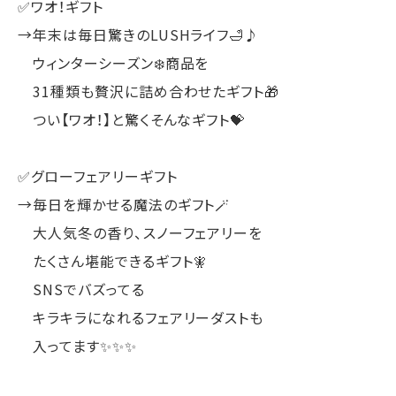
✅ワオ！ギフト
→年末は毎日驚きのLUSHライフ🛁♪
ウィンターシーズン❄️商品を
31種類も贅沢に詰め合わせたギフト🎁
つい【ワオ！】と驚くそんなギフト💝
✅グローフェアリーギフト
→毎日を輝かせる魔法のギフト🪄
大人気冬の香り、スノーフェアリーを
たくさん堪能できるギフト🧚
SNSでバズってる
キラキラになれるフェアリーダストも
入ってます✨✨✨