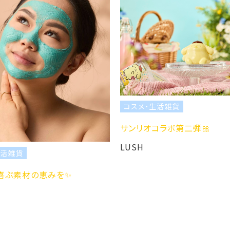
コスメ・生活雑貨
コ
サンリオコラボ第二弾🎀
サン
LUSH
LU
✨