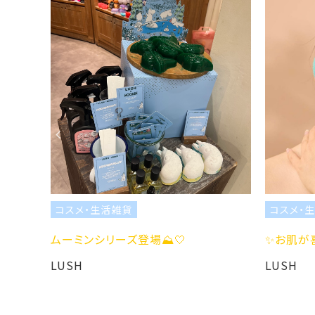
・生活雑貨
コスメ・生活雑貨
ンシリーズ登場⛰️🤍
✨お肌が喜ぶ素材の恵みを
LUSH