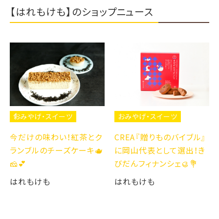
【はれもけも】のショップニュース
おみやげ・スイーツ
おみやげ・スイーツ
今だけの味わい！紅茶とク
CREA『贈りものバイブル』
ランブルのチーズケーキ🫖
に岡山代表として選出！き
🧀💕
びだんフィナンシェ🥮💐
はれもけも
はれもけも