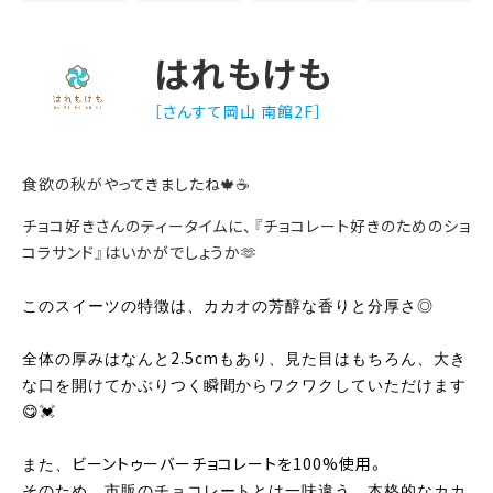
はれもけも
［さんすて岡山 南館2F］
食欲の秋がやってきましたね🍁☕️
チョコ好きさんのティータイムに、『チョコレート好きのためのショ
コラサンド』はいかがでしょうか🫶
このスイーツの特徴は、カカオの芳醇な香りと分厚さ◎
2.5cm
全体の厚みはなんと
もあり、見た目はもちろん、大き
な口を開けてかぶりつく瞬間からワクワクしていただけます
💓
😋
ビーントゥーバーチョコレートを100%使用。
また、
そのため、市販のチョコレートとは一味違う、本格的なカカ