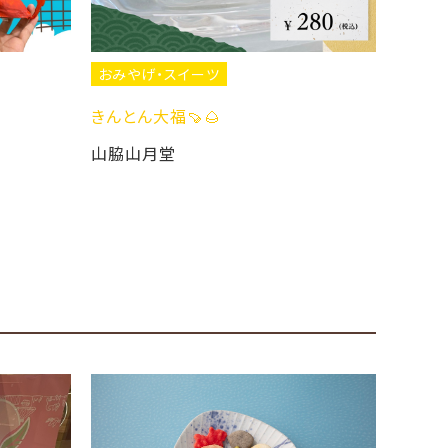
おみやげ・スイーツ
おみやげ・スイーツ
きんとん大福🍠🌰
暑い日は冷やしみた
山脇山月堂
山脇山月堂