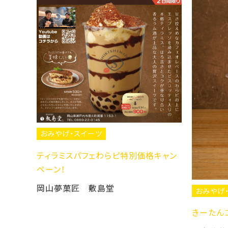
ン
おみやげ・スイーツ
ティラミスパフェわらピ特別価格キャン
ペーン！
岡山夢菓匠 敷島堂
おみやげ・スイー
きーたんコラボ