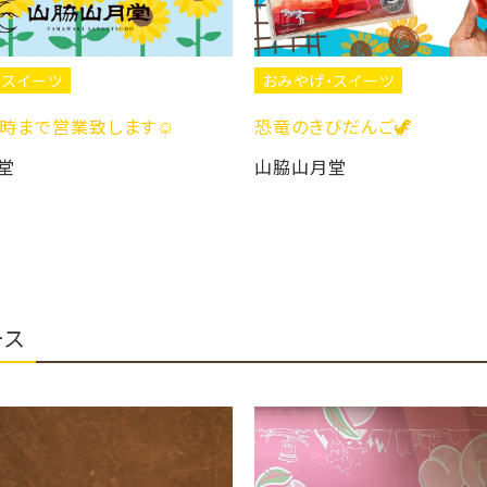
おみやげ・スイーツ
します☺️
恐竜のきびだんご🦖
山脇山月堂
ース