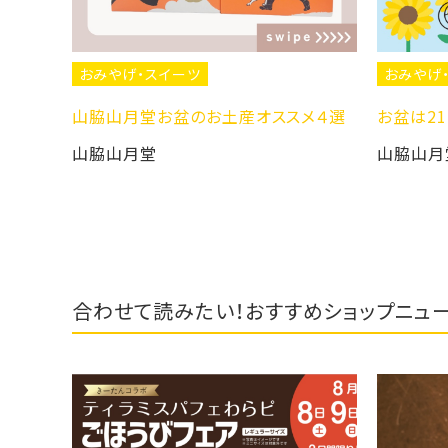
おみやげ・スイーツ
おみやげ・スイーツ
脇山月堂お盆のお土産オススメ４選
お盆は21時まで営業致
脇山月堂
山脇山月堂
合わせて読みたい！おすすめショップニュ