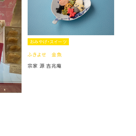
おみやげ・スイーツ
ふきよせ 金魚
宗家 源 吉兆庵
おみやげ・ス
恵のしずくシリ
ボンシャペリー