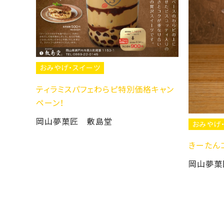
格キャン
おみやげ
白桃パイ
おみやげ・スイーツ
ボンシャ
きーたんコラボティラミスパフェわらピ
岡山夢菓匠 敷島堂