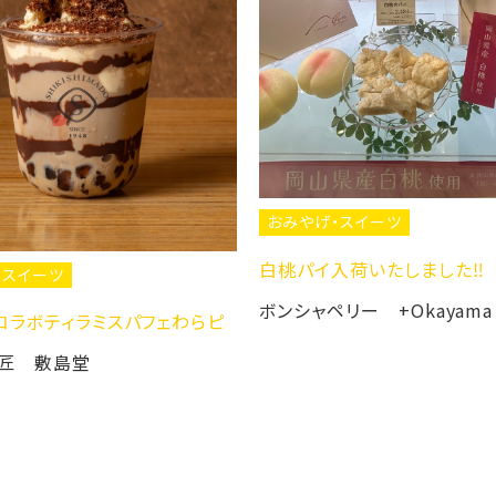
おみやげ・スイーツ
ふきよせ 金魚
宗家 源 吉兆庵
・スイーツ
入荷いたしました‼️
ペリー +Okayama