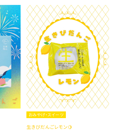
おみやげ・スイーツ
おみや
クリーム大福3種✨