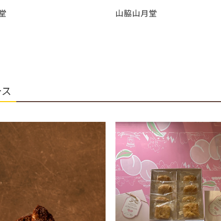
月堂
山脇山月堂
ース