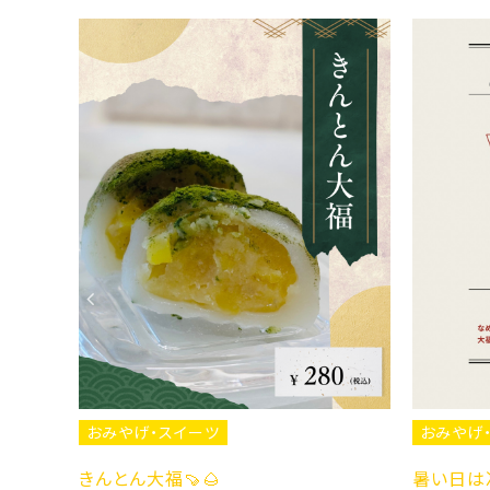
おみやげ・スイーツ
おみやげ
暑い日は冷やしみたらし大福☀️
夏☀️き