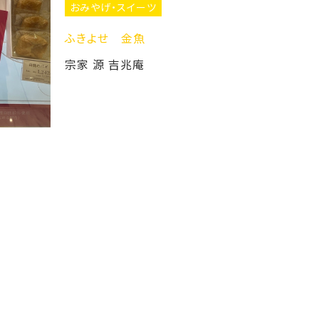
おみやげ・スイーツ
恵のしずくシリーズのご紹介Part1🍎
ボンシャペリー +Okayama
おみ
黒豆フ
た❗️
ボンシ