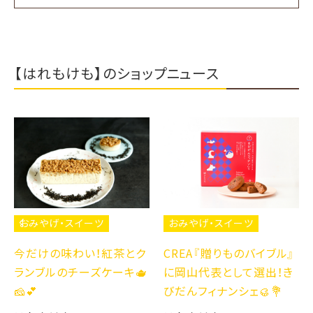
【はれもけも】のショップニュース
おみやげ・スイーツ
おみやげ・スイーツ
今だけの味わい！紅茶とク
CREA『贈りものバイブル』
ランブルのチーズケーキ🫖
に岡山代表として選出！き
🧀💕
びだんフィナンシェ🥮💐