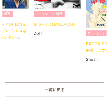
ファッション・雑貨
S』
夏セール！MAX50%OFF
スな
Zoff
ファッション・雑貨
BROOK SPECIAL SALE
開催します✨
Sheth
一覧に戻る