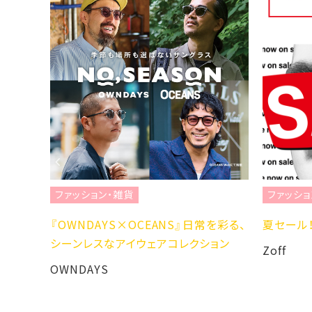
ファッション・雑貨
ファッショ
H LS
『OWNDAYS×OCEANS』日常を彩る、
夏セール！
シーンレスなアイウェアコレクション
Zoff
OWNDAYS