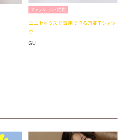
ファッション・雑貨
ファッ
ユニセックスで着用できる万能Tシャツ
大人気
👕
GU
GU