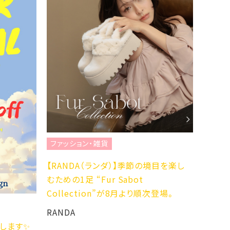
ファッション・雑貨
ファッ
【RANDA（ランダ）】季節の境目を楽し
☆NEW 
むための1足 “Fur Sabot
2YG☆
Collection”が8月より順次登場。
ABC-M
RANDA
開催します✨