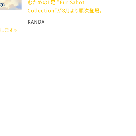
むための1足 “Fur Sabot
2YG☆
Collection”が8月より順次登場。
ABC-M
RANDA
開催します✨