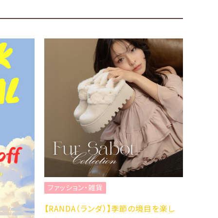
ファッション・雑貨
ファッ
【RANDA（ランダ）】季節の境目を楽し
☆NEW 