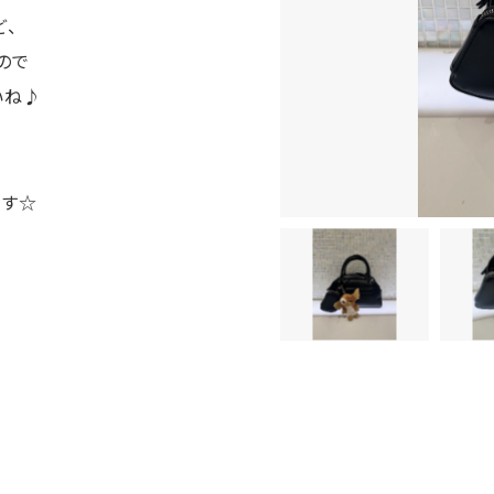
ど、
ので
いね♪
ます☆