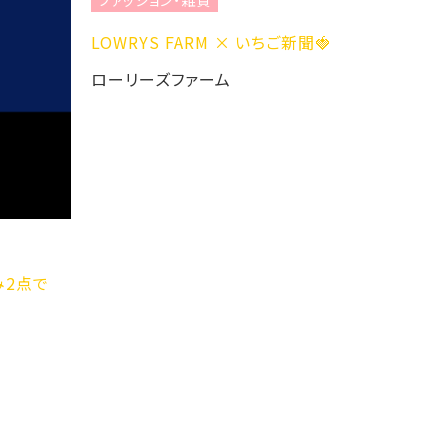
LOWRYS FARM × いちご新聞🍓
ファッ
ローリーズファーム
ノベル
ローリ
み2点で