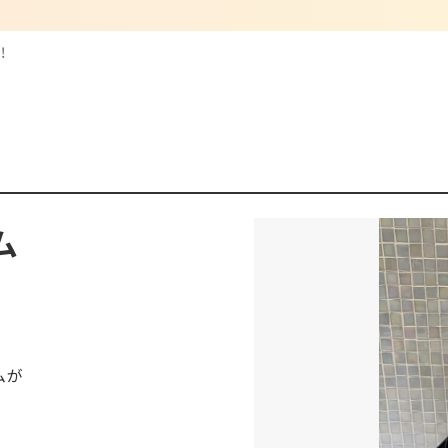
！
ム
ムが