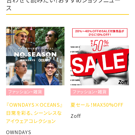
ス
ファッション・雑貨
ファッション・雑貨
『OWNDAYS×OCEANS』
夏セール！MAX50%OFF
フ
日常を彩る、シーンレスな
Zoff
アイウェアコレクション
大
OWNDAYS
G