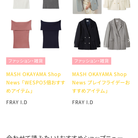
ッション・雑貨
ファッション・雑貨
ファッ
H OKAYAMA Shop
MASH OKAYAMA Shop
MASH 
ws 「WESPO5倍おすす
News プレイフライデーお
News
イテム」
すすめアイテム」
め」
 I.D
FRAY I.D
FRAY I
合わせて読みたい！おすすめショップニュー