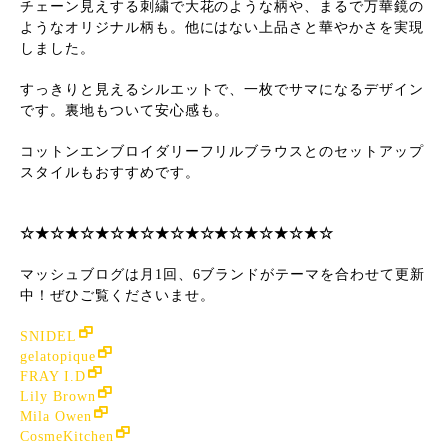
チェーン見えする刺繍で大花のような柄や、まるで万華鏡の
ようなオリジナル柄も。他にはない上品さと華やかさを実現
しました。
すっきりと見えるシルエットで、一枚でサマになるデザイン
です。裏地もついて安心感も。
コットンエンブロイダリーフリルブラウスとのセットアップ
スタイルもおすすめです。
☆★☆★☆★☆★☆★☆★☆★☆★☆★☆★☆
マッシュブログは月1回、6ブランドがテーマを合わせて更新
中！ぜひご覧くださいませ。
SNIDEL
gelatopique
FRAY I.D
Lily Brown
Mila Owen
CosmeKitchen