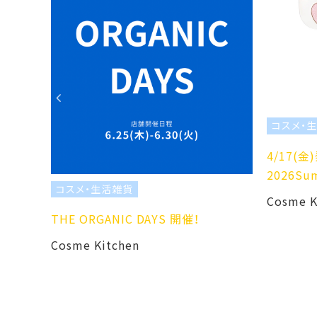
コスメ・生活雑貨
4/17(金)発売 to/one
2026Summer Collection
貨
Cosme Kitchen
IC DAYS 開催！
hen