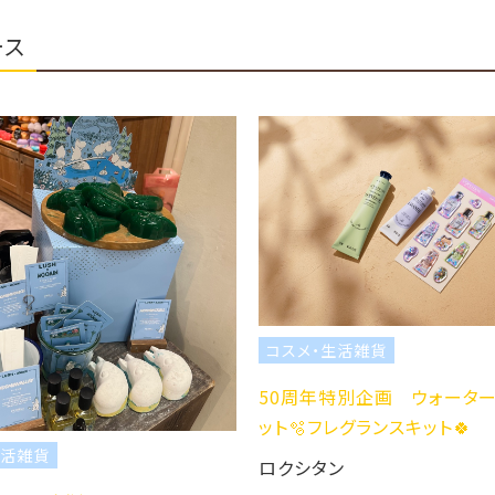
ース
コスメ・生活雑貨
コ
50周年特別企画 ウォーターシールキ
50
ット🫧フレグランスキット🍀
ット
ロクシタン
ロク