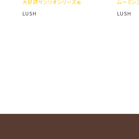
サンリオシリーズ🎀
ムーミンシリーズ登場⛰️🤍
LUSH