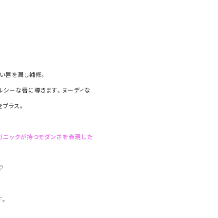
い唇を潤し補修。
ルシーな唇に導きます。ヌーディな
をプラス。
ガニックが持つモダンさを表現した
♡
す。