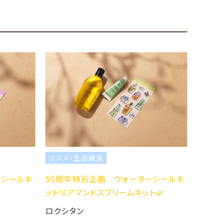
スメ・生活雑貨
コスメ・生活雑貨
周年特別企画 ウォーターシールキ
50周年特別企画 ウォ
🫧アマンドスブリームキット🌿
ット🫧シアキット💐
シタン
ロクシタン