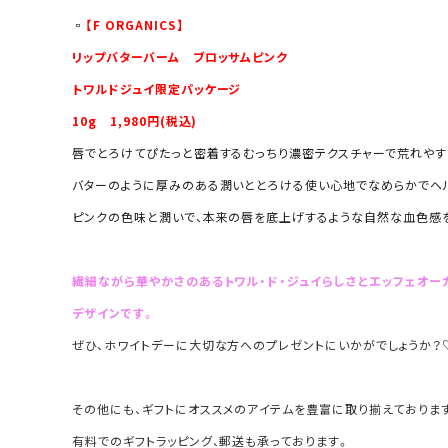
▫️
【F ORGANICS】
リップバターバーム ブロッサムピンク
トワルドジュイ限定パッケージ
10g
1,980円(税込)
唇でとろけてぴたっと密着するむっちり濃密テクスチャーで荒れやす
バターのように厚みのある潤いととろける使い心地でなめらかでヘ
ピンクの色味と潤いで、本来の唇を底上げするような自然な血色感
繊細ながら華やかさのあるトワル・ド・ジュイらしさとエッフェオー
デザインです。
ぜひ、ホワイトデーに大切な方へのプレゼントにいかがでしょうか？
その他にも、ギフトにオススメのアイテムを豊富に取り揃えておりま
有料でのギフトラッピング、郵送も承っております。