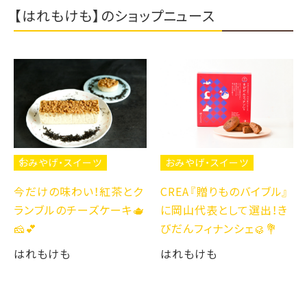
【はれもけも】のショップニュース
おみやげ・スイーツ
おみやげ・スイーツ
今だけの味わい！紅茶とク
CREA『贈りものバイブル』
ランブルのチーズケーキ🫖
に岡山代表として選出！き
🧀💕
びだんフィナンシェ🥮💐
はれもけも
はれもけも